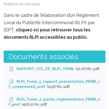
Publié le 20 mai 2019
Dans le cadre de l’élaboration d’un Règlement
Local du Publicité Intercommunal (RLPI) par
l’EPT,
cliquez-ici pour retrouver tous les
documents RLPI accessibles au public.
Documents associés
RAPPORT_CCL_EP_RLPI_ PEMB
22,06
Mo
, pdf
RLPi_Tome_1_rapport_présentation_PEMB_v
f_compressed_pref
11,96
Mo
, pdf
RLPi_Tome_2_partie_règlementaire_PEMB_v
f_pref
406,10
Ko
, pdf