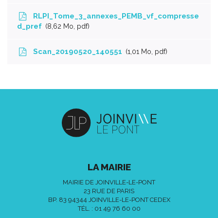
RLPI_Tome_3_annexes_PEMB_vf_compresse
d_pref
8,62
Mo
, pdf
Scan_20190520_140551
1,01
Mo
, pdf
LA MAIRIE
MAIRIE DE JOINVILLE-LE-PONT
23 RUE DE PARIS
BP. 83 94344 JOINVILLE-LE-PONT CEDEX
TÉL. :
01 49 76 60 00