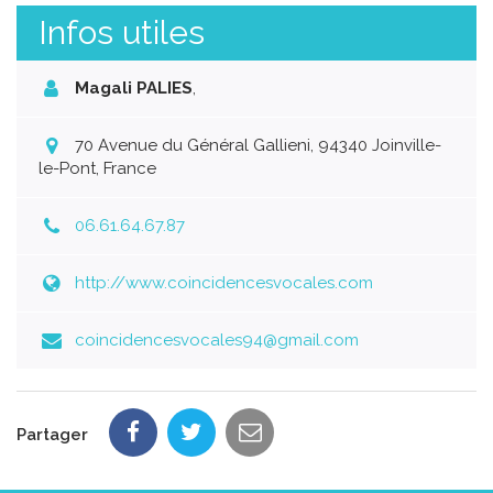
Infos utiles
Magali PALIES
,
70 Avenue du Général Gallieni, 94340 Joinville-
le-Pont, France
06.61.64.67.87
http://www.coincidencesvocales.com
coincidencesvocales94@gmail.com
Partager