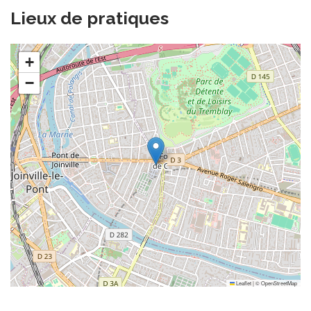
Lieux de pratiques
+
−
Leaflet
|
©
OpenStreetMap