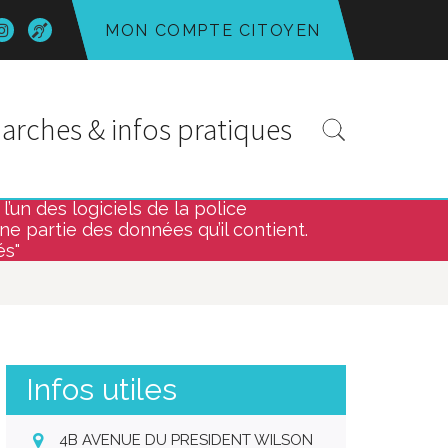
n
Lien
Acce-
MON COMPTE CITOYEN
s
vers
o
le
mpte
compte
k
tter
Instagram
Recherc
rches & infos pratiques
’un des logiciels de la police
une partie des données qu’il contient.
és"
Infos utiles
4B AVENUE DU PRESIDENT WILSON