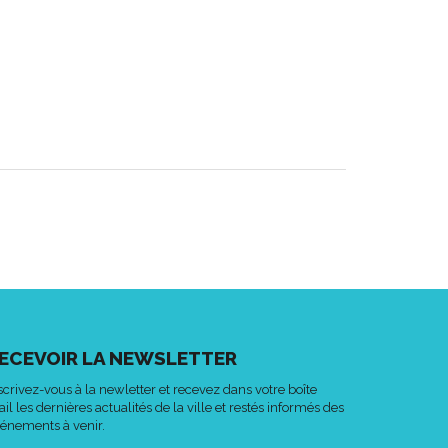
ECEVOIR LA NEWSLETTER
scrivez-vous à la newletter et recevez dans votre boîte
il les dernières actualités de la ville et restés informés des
énements à venir.