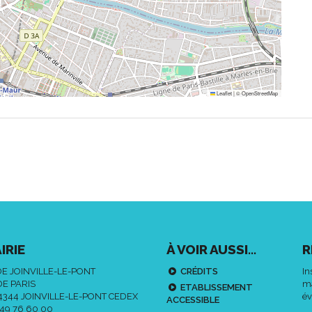
Leaflet
|
©
OpenStreetMap
IRIE
À VOIR AUSSI...
R
DE JOINVILLE-LE-PONT
CRÉDITS
In
DE PARIS
ma
ETABLISSEMENT
94344 JOINVILLE-LE-PONT CEDEX
év
ACCESSIBLE
 49 76 60 00