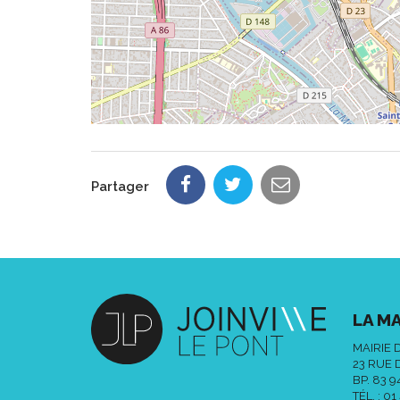
Partager
LA MA
MAIRIE 
23 RUE 
BP. 83 
TÉL. :
01