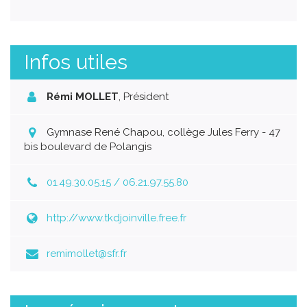
Infos utiles
Rémi MOLLET
,
Président
Gymnase René Chapou, collège Jules Ferry - 47
bis boulevard de Polangis
01.49.30.05.15 / 06.21.97.55.80
http://www.tkdjoinville.free.fr
remimollet@sfr.fr