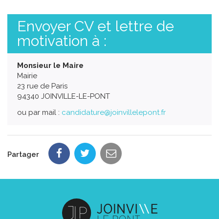
Envoyer CV et lettre de
motivation à :
Monsieur le Maire
Mairie
23 rue de Paris
94340 JOINVILLE-LE-PONT
ou par mail :
candidature@joinvillelepont.fr
Partager