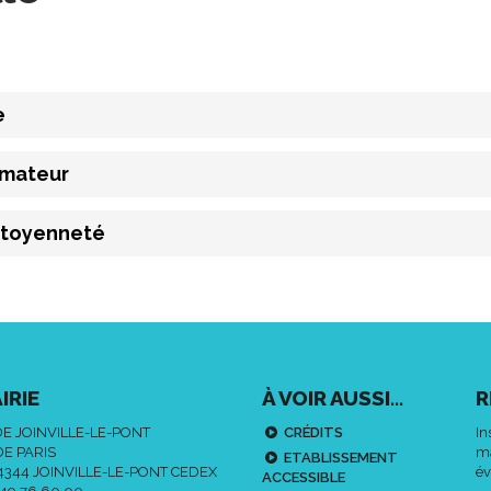
e
imateur
itoyenneté
IRIE
À VOIR AUSSI...
R
DE JOINVILLE-LE-PONT
CRÉDITS
In
DE PARIS
ma
ETABLISSEMENT
94344 JOINVILLE-LE-PONT CEDEX
év
ACCESSIBLE