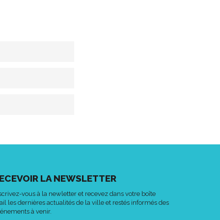
ECEVOIR LA NEWSLETTER
scrivez-vous à la newletter et recevez dans votre boîte
il les dernières actualités de la ville et restés informés des
énements à venir.