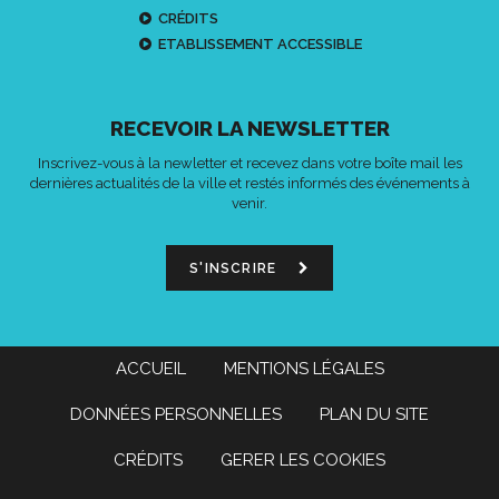
CRÉDITS
ETABLISSEMENT ACCESSIBLE
RECEVOIR LA NEWSLETTER
Inscrivez-vous à la newletter et recevez dans votre boîte mail les
dernières actualités de la ville et restés informés des événements à
venir.
S'INSCRIRE
ACCUEIL
MENTIONS LÉGALES
DONNÉES PERSONNELLES
PLAN DU SITE
CRÉDITS
GERER LES COOKIES