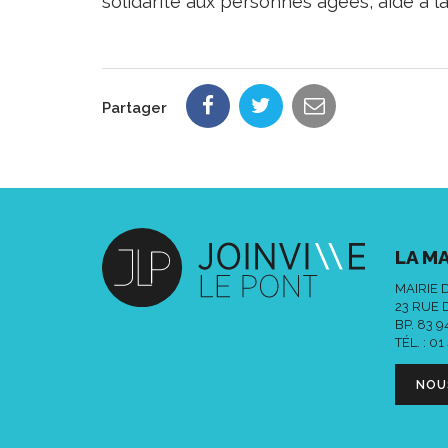
solidarité aux personnes âgées, aide à 
Partager
LA MA
MAIRIE 
23 RUE 
BP. 83 
TÉL. :
01
NOU