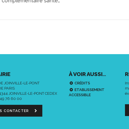
la complémentaire santé…
IRIE
À VOIR AUSSI...
R
DE JOINVILLE-LE-PONT
CRÉDITS
In
DE PARIS
ma
ETABLISSEMENT
94344 JOINVILLE-LE-PONT CEDEX
év
ACCESSIBLE
 49 76 60 00
S CONTACTER