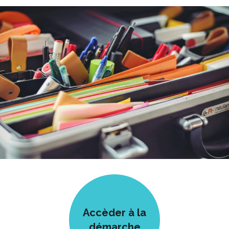
Accèder à la
démarche