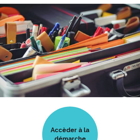
Accèder à la
démarche