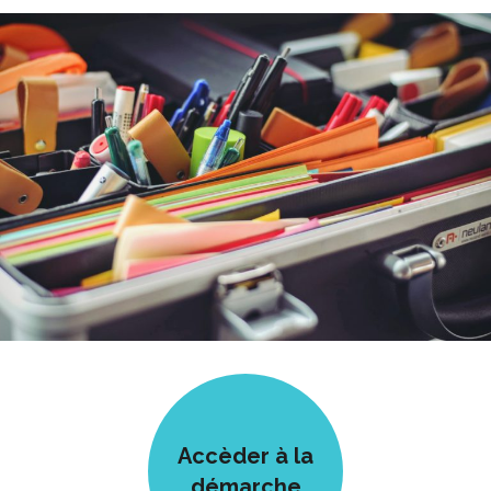
Accèder à la
démarche