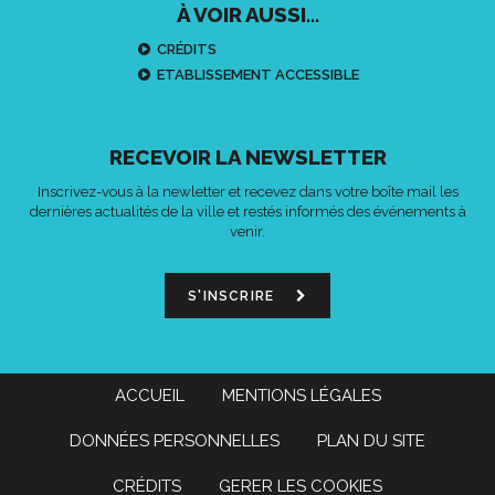
À VOIR AUSSI...
CRÉDITS
ETABLISSEMENT ACCESSIBLE
RECEVOIR LA NEWSLETTER
Inscrivez-vous à la newletter et recevez dans votre boîte mail les
dernières actualités de la ville et restés informés des événements à
venir.
S'INSCRIRE
ACCUEIL
MENTIONS LÉGALES
DONNÉES PERSONNELLES
PLAN DU SITE
CRÉDITS
GERER LES COOKIES