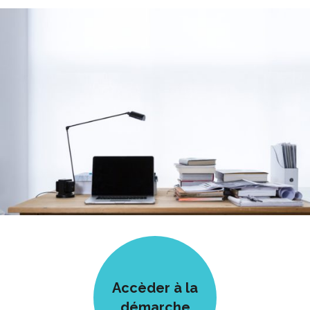
Accèder à la
démarche