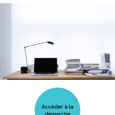
Accèder à la
démarche