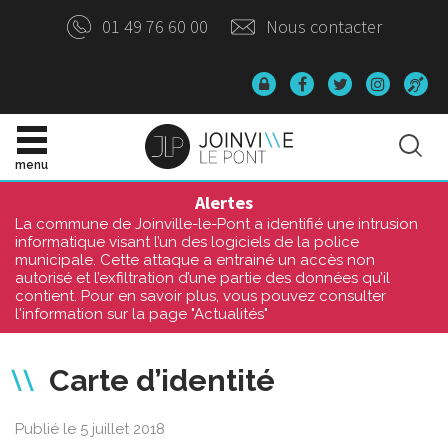
Panneau de gestion des cookies
01 49 76 60 00
Nous contacter
Données
Lien
Lien
Lien
Ac
personnelles
vers
vers
vers
o
le
le
le
compte
Site
compte
compte
Rec
Facebook
Twitter
Instagr
officiel
menu
de
la
Alertes
Ville
La commune de Joinville-le-Pont a identifié une intrusion
de
informatique visant l’un des logiciels de la police
Joinville-
municipale. Cette attaque a entrainé un accès non
le-
autorisé et l’exfiltration d’une partie des données qu’il
Pont
contient. Pour en savoir plus, vous pouvez consulter
l'information sur la page "Actualités"
Carte d’identité
Publié le 5 juillet 2018