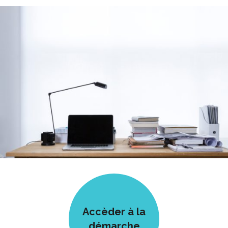
Accèder à la
démarche