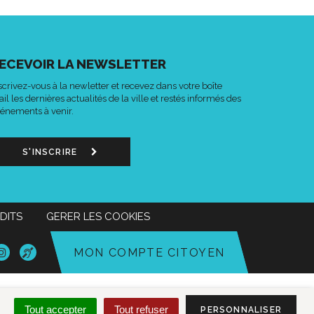
ECEVOIR LA NEWSLETTER
scrivez-vous à la newletter et recevez dans votre boîte
il les dernières actualités de la ville et restés informés des
énements à venir.
S'INSCRIRE
DITS
GERER LES COOKIES
n
Lien
Acce-
MON COMPTE CITOYEN
s
vers
o
le
mpte
compte
k
tter
Instagram
Tout accepter
Tout refuser
PERSONNALISER