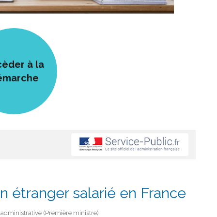
èder à la
émarche
un étranger salarié en France
t administrative (Première ministre)