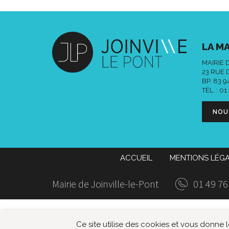
LA MA
MAIRIE 
23 RUE 
BP. 83 
TÉL. :
01
NOU
ACCUEIL
MENTIONS LÉG
Mairie de Joinville-le-Pont
01 49 76
Ce site utilise des cookies et vous donne 