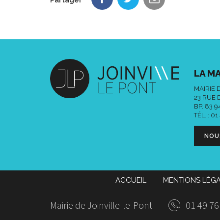
LA MA
MAIRIE 
23 RUE 
BP. 83 
TÉL. :
01
NOU
ACCUEIL
MENTIONS LÉG
Mairie de Joinville-le-Pont
01 49 76