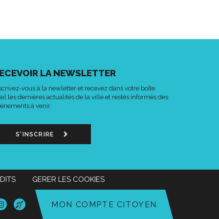
ECEVOIR LA NEWSLETTER
scrivez-vous à la newletter et recevez dans votre boîte
il les dernières actualités de la ville et restés informés des
énements à venir.
S'INSCRIRE
DITS
GERER LES COOKIES
n
Lien
Acce-
MON COMPTE CITOYEN
s
vers
o