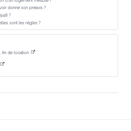
ation d'un logement meublé ?
avoir donné son préavis ?
1948 ?
lles sont les règles ?
 fin de location