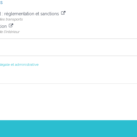
us
t : réglementation et sanctions
des transports
ction
 l'intérieur
 légale et administrative