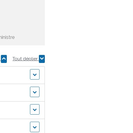
inistre
r
Tout déplier