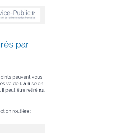
rés par
points peuvent vous
irés va de
1 à 6
selon
l peut être retiré
au
tion routière :