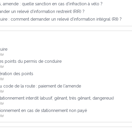
s, amende : quelle sanction en cas d'infraction à vélo ?
r un relevé d'information restreint (RIR) ?
ire : comment demander un relevé d'information intégral (RII) ?
uire
ité
es points du permis de conduire
ité
ration des points
ité
u code de la route : paiement de l'amende
ité
tionnement interdit (abusif, gênant, très gênant, dangereux)
ité
ationnement en cas de stationnement non payé
ité