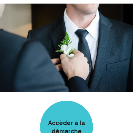
Accèder à la
démarche