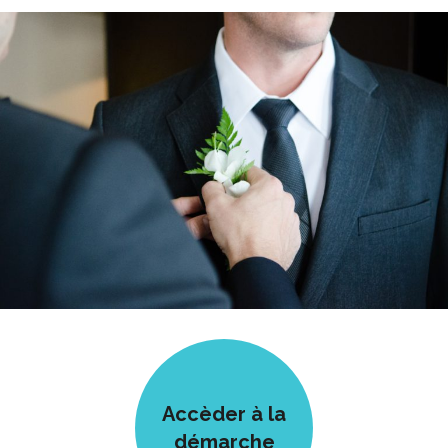
Accèder à la
démarche