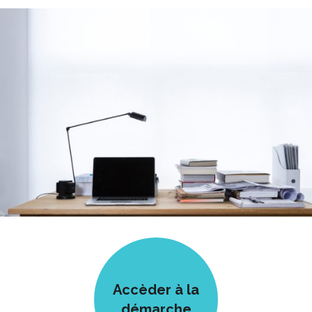
Accèder à la
démarche