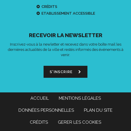
CRÉDITS
ETABLISSEMENT ACCESSIBLE
RECEVOIR LA NEWSLETTER
Inscrivez-vous à la newletter et recevez dans votre boîte mail les
dernières actualités de la ville et restés informés des événements à
venir.
S'INSCRIRE
ACCUEIL
MENTIONS LÉGALES
DONNÉES PERSONNELLES
PLAN DU SITE
CRÉDITS
GERER LES COOKIES