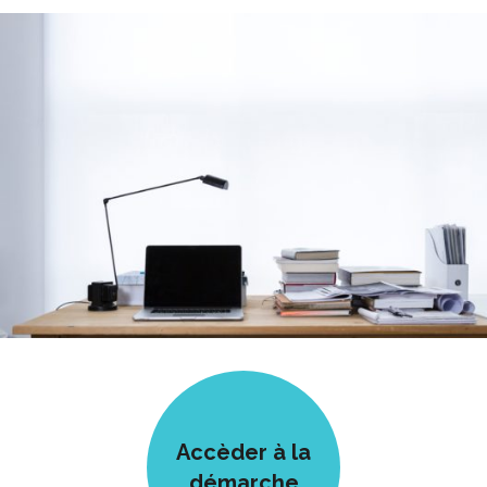
Accèder à la
démarche