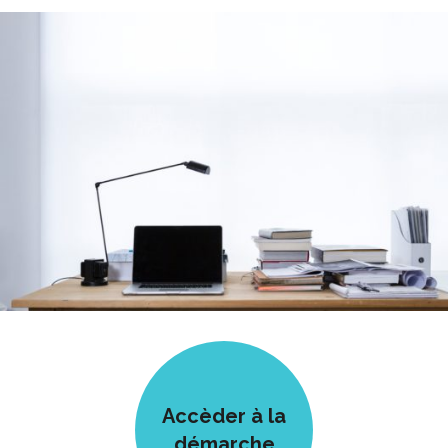
Accèder à la
démarche