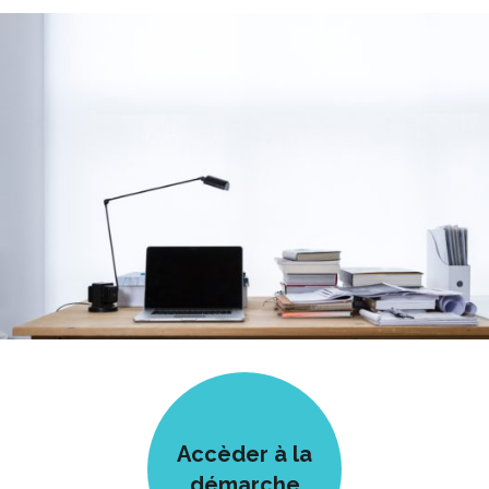
Accèder à la
démarche