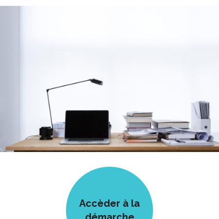
Accèder à la
démarche