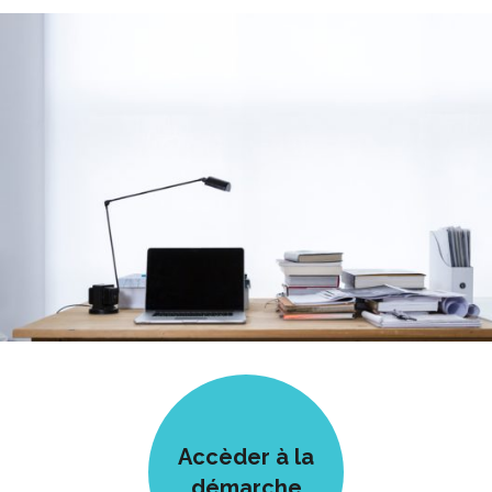
Accèder à la
démarche