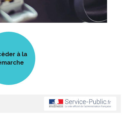
èder à la
émarche