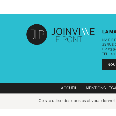
LA MA
MAIRIE 
23 RUE 
BP. 83 
TÉL. :
01
NOU
ACCUEIL
MENTIONS LÉG
Mairie de Joinville-le-Pont
01 49 76
Ce site utilise des cookies et vous donne 