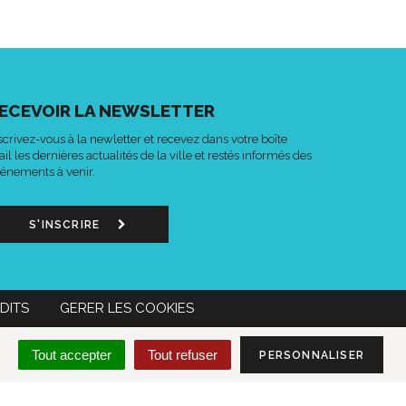
ECEVOIR LA NEWSLETTER
scrivez-vous à la newletter et recevez dans votre boîte
il les dernières actualités de la ville et restés informés des
énements à venir.
S'INSCRIRE
DITS
GERER LES COOKIES
n
Lien
Acce-
MON COMPTE CITOYEN
Tout accepter
Tout refuser
PERSONNALISER
s
vers
o
le
mpte
compte