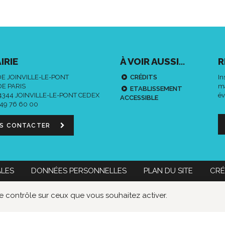
IRIE
À VOIR AUSSI...
R
DE JOINVILLE-LE-PONT
CRÉDITS
In
DE PARIS
ma
ETABLISSEMENT
94344 JOINVILLE-LE-PONT CEDEX
év
ACCESSIBLE
 49 76 60 00
S CONTACTER
ALES
DONNÉES PERSONNELLES
PLAN DU SITE
CRÉ
 60 00
Nous contacter
le contrôle sur ceux que vous souhaitez activer.
Données
Lien
Lie
personnelles
vers
ver
le
le
compte
co