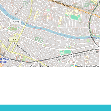
Leaflet
|
©
OpenStreetMap