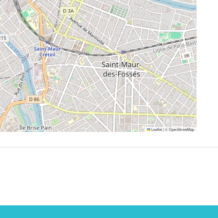
Leaflet
|
©
OpenStreetMap