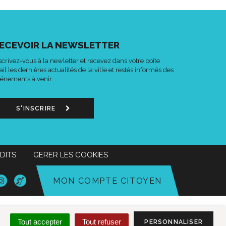
ECEVOIR LA NEWSLETTER
scrivez-vous à la newletter et recevez dans votre boîte
il les dernières actualités de la ville et restés informés des
énements à venir.
S'INSCRIRE
DITS
GERER LES COOKIES
n
Lien
Acce-
MON COMPTE CITOYEN
s
vers
o
le
mpte
compte
k
tter
Instagram
Tout accepter
Tout refuser
PERSONNALISER