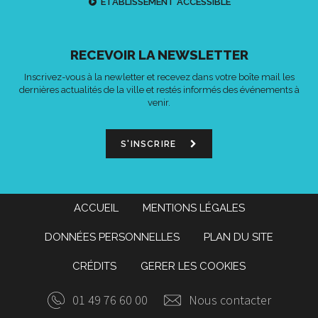
ETABLISSEMENT ACCESSIBLE
RECEVOIR LA NEWSLETTER
Inscrivez-vous à la newletter et recevez dans votre boîte mail les
dernières actualités de la ville et restés informés des événements à
venir.
S'INSCRIRE
ACCUEIL
MENTIONS LÉGALES
DONNÉES PERSONNELLES
PLAN DU SITE
CRÉDITS
GERER LES COOKIES
01 49 76 60 00
Nous contacter