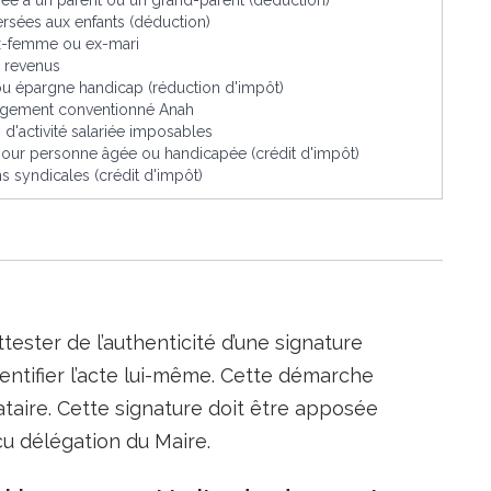
sée à un parent ou un grand-parent (déduction)
ersées aux enfants (déduction)
ex-femme ou ex-mari
e revenus
 ou épargne handicap (réduction d'impôt)
 logement conventionné Anah
 d'activité salariée imposables
pour personne âgée ou handicapée (crédit d'impôt)
s syndicales (crédit d'impôt)
ttester de l’authenticité d’une signature
entifier l’acte lui-même. Cette démarche
nataire. Cette signature doit être apposée
reçu délégation du Maire.