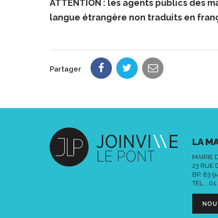
ATTENTION : les agents publics des ma
langue étrangère non traduits en franç
Partager
LA MA
MAIRIE 
23 RUE 
BP. 83 
TÉL. :
01
NOU