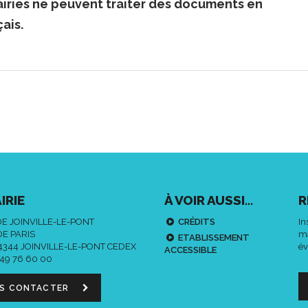
iries ne peuvent traiter des documents en
ais.
IRIE
À VOIR AUSSI...
R
DE JOINVILLE-LE-PONT
CRÉDITS
In
DE PARIS
ma
ETABLISSEMENT
94344 JOINVILLE-LE-PONT CEDEX
év
ACCESSIBLE
 49 76 60 00
S CONTACTER