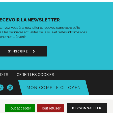
ECEVOIR LA NEWSLETTER
scrivez-vous à la newletter et recevez dans votre boîte
il les dernières actualités de la ville et restés informés des
énements à venir.
S'INSCRIRE
DITS
GERER LES COOKIES
n
Lien
Acce-
MON COMPTE CITOYEN
s
vers
o
le
mpte
compte
k
tter
Instagram
Tout accepter
Tout refuser
PERSONNALISER