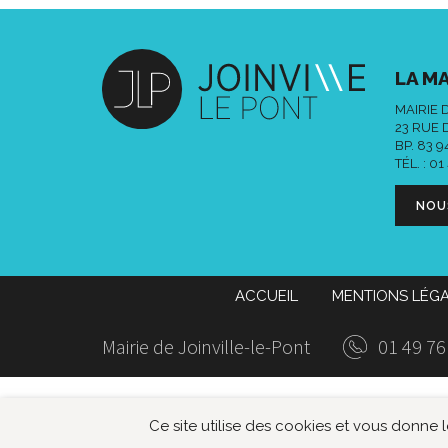
LA MA
MAIRIE 
23 RUE 
BP. 83 
TÉL. :
01
NOU
ACCUEIL
MENTIONS LÉG
Mairie de Joinville-le-Pont
01 49 76
Ce site utilise des cookies et vous donne 