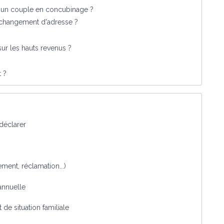
r un couple en concubinage ?
 changement d'adresse ?
sur les hauts revenus ?
t ?
 déclarer
iement, réclamation...)
annuelle
de situation familiale