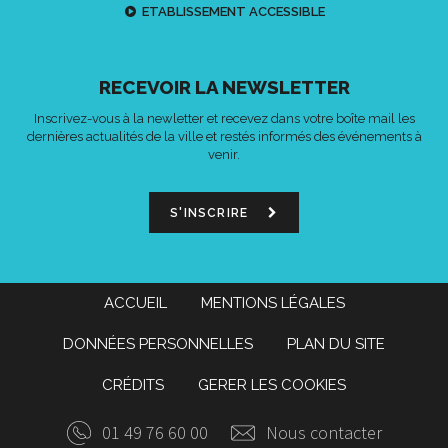
ETABLISSEMENT ACCESSIBLE
RECEVOIR LA NEWSLETTER
Inscrivez-vous à la newletter et recevez dans votre boîte mail les
dernières actualités de la ville et restés informés des événements à
venir.
S'INSCRIRE
ACCUEIL
MENTIONS LÉGALES
DONNÉES PERSONNELLES
PLAN DU SITE
CRÉDITS
GERER LES COOKIES
01 49 76 60 00
Nous contacter