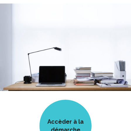
Accèder à la
démarche